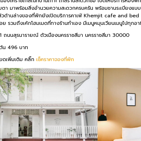
วเมืองโคราชใกล้ไนท์บ้านเกาะ ใกล้ร้านสะดวกซื้อ เปิดให้บริการห้อง
ตา มาพร้อมสิ่งอำนวยความสะดวกครบครัน พร้อมชานระเบียงแบบส่ว
วด้านล่างของที่พักยังเปิดบริการคาเฟ่ Khemjit cafe and bed คา
ย รวมถึงเค้กโฮมเมดที่ทางร้านทำเอง มีเมนูหมุนเวียนเมนูไปทุกอาทิต
91 ถนนสุรนารายณ์ ตัวเมืองนครราชสีมา นครราชสีมา 30000
มต้น 496 บาท
ยดเพิ่มเติม คลิ๊ก
เช็คราคาจองที่พัก