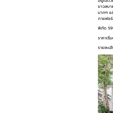
อยู่ในตั
ขาวสบาย
มากๆ แล้
กาแฟอร่อ
พิกัด 5
ราคาเริ่
รายละเอี