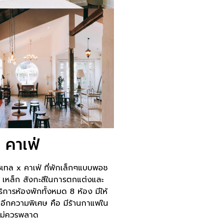
 คาเฟ่
ชเทล x คาเฟ่ ที่พักเล็กๆแบบพอช
ดำ เหล็ก สังกะสีในการตกแต่งและ
ิการห้องพักทั้งหมด 8 ห้อง มีให้
อีกความพิเศษ คือ มีร้านกาแฟใน
ไม่ควรพลาด