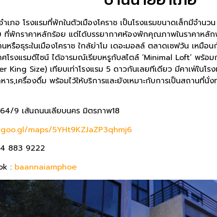
ำเภอ โรงแรมที่พักในตัวเมืองโคราช เป็นโรงแรมขนาดเล็กมีจำนวน 
ที่พักราคาหลักร้อย แต่ได้บรรยากาศห้องพักคุณภาพในราคาหลักพันจ
านหรือธุระในเมืองโคราช ใกล้ย่าโม เดอะมอลล์ ตลาดเซฟวัน เหมือนก
ศโรงแรมดีไซน์ ได้อารมณ์เรียบหรูกับสไตล์ ‘Minimal Loft’ พร้
r King Size) เทียบเท่าโรงแรม 5 ดาวกันเลยทีเดียว มีคาเฟ่ในโรงแ
าร,เครื่องดื่ม พร้อมไว้ให้บริการและยังเหมาะกับการเป็นสถานที่น
664/9 เส้นถนนเลียบนคร มิตรภาพ18
//goo.gl/maps/5YHt9KZJaZP3qhmj6
94 883 9222
ok :
baannaiamphoe