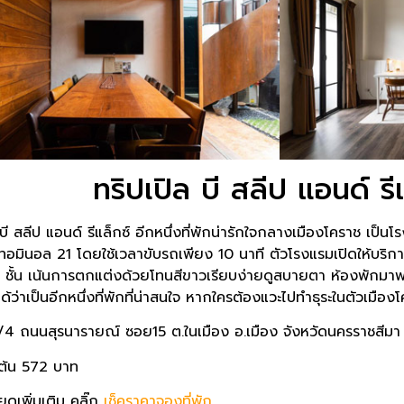
ทริปเปิล บี สลีป แอนด์ รี
 บี สลีป แอนด์ รีแล็กซ์ อีกหนึ่งที่พักน่ารักใจกลางเมืองโคราช เป็
ทอมินอล 21 โดยใช้เวลาขับรถเพียง 10 นาที ตัวโรงแรมเปิดให้บริการ
 ชั้น เน้นการตกแต่งด้วยโทนสีขาวเรียบง่ายดูสบายตา ห้องพักม
ได้ว่าเป็นอีกหนึ่งที่พักที่น่าสนใจ หากใครต้องแวะไปทำธุระในตัวเมื
4/4 ถนนสุรนารายณ์ ซอย15 ต.ในเมือง อ.เมือง จังหวัดนครราชสีม
มต้น 572 บาท
ยดเพิ่มเติม คลิ๊ก
เช็คราคาจองที่พัก