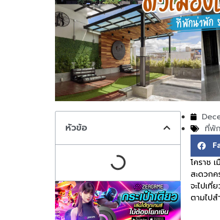
Dece
หัวข้อ
ที่พ
F
โคราช เม
สะดวกครบ
จะไปเที
ตามไปส