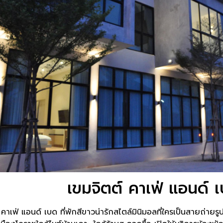
เขมจิตต์ คาเฟ่ แอนด์ 
 คาเฟ่ แอนด์ เบด ที่พักสีขาวน่ารักสไตล์มินิมอลที่ใครเป็นสายถ่ายรู