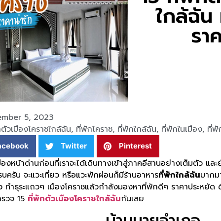
ใกล้ฉัน 
ราค
mber 5, 2023
ักตัวเมืองโคราชใกล้ฉัน
,
ที่พักโคราช
,
ที่พักใกล้ฉัน
,
ที่พักในเมือง
,
ที่พ
acebook
Twitter
Pinterest
ืองหน้าด่านก่อนที่เราจะได้เดินทางเข้าสู่ภาคอีสานอย่างเต็มตัว และย
ครัน จะแวะเที่ยว หรือแวะพักผ่อนก็มีร้านอาหาร
ที่พักใกล้ฉัน
มากมา
่ยว ทำธุระแถวๆ เมืองโคราชแล้วกำลังมองหาที่พักดีๆ ราคาประหยัด
ำรวจ 15
ที่พักตัวเมืองโคราชใกล้ฉัน
กันเลย
บ้านนายอำเภอ