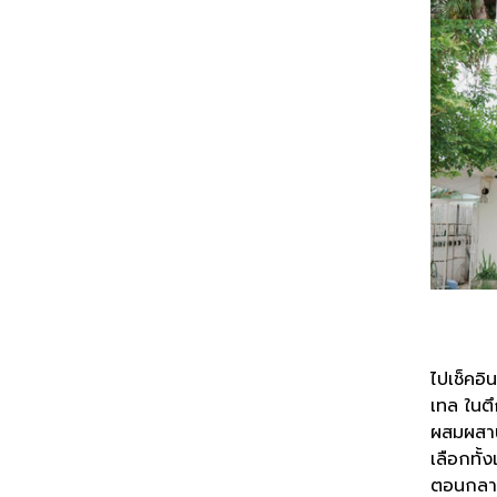
ไปเช็คอิ
เทล ในตึ
ผสมผสานเ
เลือกทั
ตอนกลาง