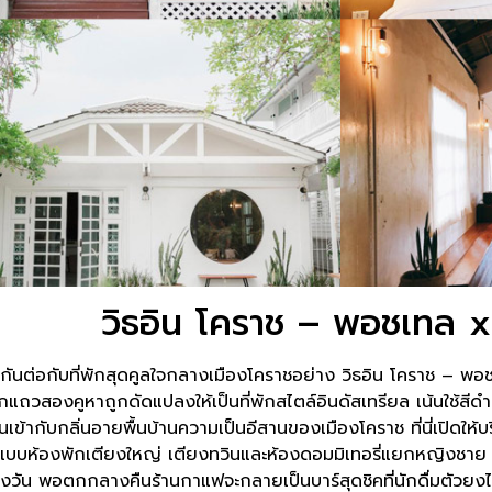
วิธอิน โคราช – พอชเทล x
นกันต่อกับที่พักสุดคูลใจกลางเมืองโคราชอย่าง วิธอิน โคราช – พอ
กแถวสองคูหาถูกดัดแปลงให้เป็นที่พักสไตล์อินดัสเทรียล เน้นใช้สี
ข้ากับกลิ่นอายพื้นบ้านความเป็นอีสานของเมืองโคราช ที่นี่เปิดให้บร
้งแบบห้องพักเตียงใหญ่ เตียงทวินและห้องดอมมิเทอรี่แยกหญิงชาย 
วัน พอตกกลางคืนร้านกาแฟจะกลายเป็นบาร์สุดชิคที่นักดื่มตัวยง