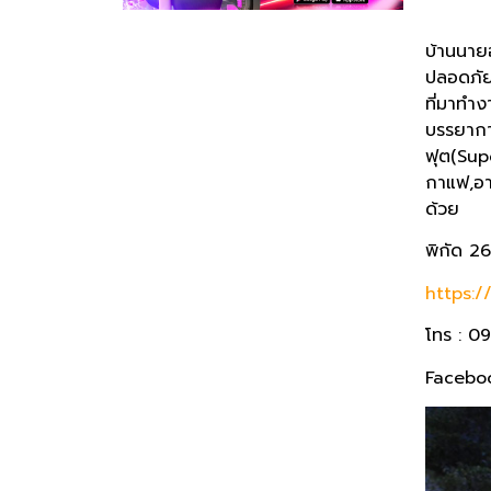
บ้านนายอ
ปลอดภัย 
ที่มาทำง
บรรยากา
ฟุต(Supe
กาแฟ,อาห
ด้วย
พิกัด 2
https:
โทร : 0
Facebo