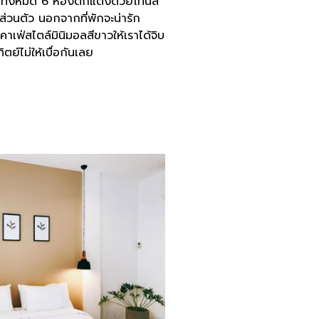
พักทั้งหมด 6 ห้องตกแต่งด้วยโทนสี
นตัว นอกจากที่พักจะน่ารัก
เฟ่สไตล์มินิมอลสีขาวให้เราได้จิบ
ย์ไม่ให้เบื่อกันเลย