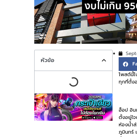
Sept
หัวข้อ
F
โพสต์นี
ทุกที่ตั
ฮ็อป อิ
ตั้งอยู
ห้องน้ำส
ภูมินทร