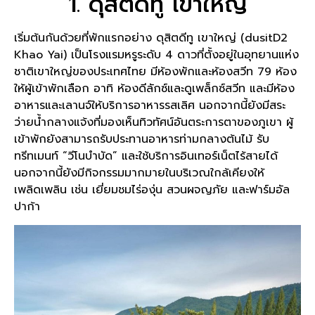
1. ดุสิตดีทู เขาใหญ่
เริ่มต้นกันด้วยที่พักแรกอย่าง ดุสิตดีทู เขาใหญ่ (dusitD2
Khao Yai) เป็นโรงแรมหรูระดับ 4 ดาวที่ตั้งอยู่ในอุทยานแห่ง
ชาติเขาใหญ่ของประเทศไทย มีห้องพักและห้องสวีท 79 ห้อง
ให้ผู้เข้าพักเลือก อาทิ ห้องดีลักซ์และดูเพล็กซ์สวีท และมีห้อง
อาหารและเลานจ์ให้บริการอาหารรสเลิศ นอกจากนี้ยังมีสระ
ว่ายน้ำกลางแจ้งที่มองเห็นทิวทัศน์อันตระการตาของภูเขา ผู้
เข้าพักยังสามารถรับประทานอาหารท่ามกลางต้นไม้ รับ
ทรีทเมนท์ “วีโนบำบัด” และใช้บริการอินเทอร์เน็ตไร้สายได้
นอกจากนี้ยังมีกิจกรรมมากมายในบริเวณใกล้เคียงให้
เพลิดเพลิน เช่น เยี่ยมชมไร่องุ่น สวนผจญภัย และฟาร์มอัล
ปาก้า