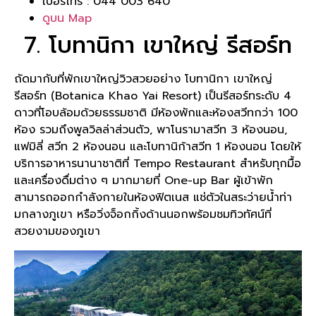
เบอร์โทร : 044 003 640
ดูบน Map
7. โบทานิกา เขาใหญ่ รีสอร์ท
ถัดมากับที่พักเขาใหญ่วิวสวยอย่าง โบทานิกา เขาใหญ่
รีสอร์ท (Botanica Khao Yai Resort) เป็นรีสอร์ทระดับ 4
ดาวที่โอบล้อมด้วยธรรมชาติ มีห้องพักและห้องสวีทกว่า 100
ห้อง รวมถึงพูลวิลล่าส่วนตัว, พาโนรามาสวีท 3 ห้องนอน,
แฟมิลี่ สวีท 2 ห้องนอน และโบทานิก้าสวีท 1 ห้องนอน โดยให้
บริการอาหารนานาชาติที่ Tempo Restaurant สำหรับทุกมื้อ
และเครื่องดื่มต่าง ๆ มากมายที่ One-up Bar ผู้เข้าพัก
สามารถออกกำลังกายในห้องฟิตเนส แช่ตัวในสระว่ายน้ำท่า
มกลางภูเขา หรือวิ่งจ็อกกิ้งด้านนอกพร้อมชมทิวทัศน์ที่
สวยงามของภูเขา