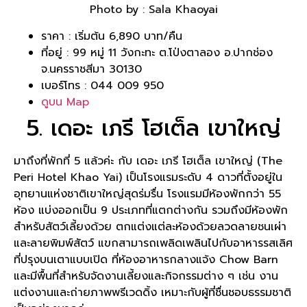
Photo by : Sala Khaoyai
ราคา : เริ่มต้น 6,890 บาท/คืน
ที่อยู่ : 99 หมู่ 11 วังกะทะ ต.โป่งตาลอง อ.ปากช่อง
จ.นครราชสีมา 30130
เบอร์โทร : 044 009 950
ดูบน Map
5. เดอะ เภรี โฮเต็ล เขาใหญ่
มาถึงที่พักที่ 5 แล้วค่ะ กับ เดอะ เภรี โฮเต็ล เขาใหญ่ (The
Peri Hotel Khao Yai) เป็นโรงแรมระดับ 4 ดาวที่ตั้งอยู่ใน
อุทยานแห่งชาติเขาใหญ่สุดร่มรื่น โรงแรมมีห้องพักกว่า 55
ห้อง แบ่งออกเป็น 9 ประเภทที่แตกต่างกัน รวมถึงมีห้องพัก
สำหรับสัตว์เลี้ยงด้วย ตกแต่งแต่ละห้องด้วยลวดลายชนเผ่า
และลายพิมพ์สัตว์ แขกสามารถเพลิดเพลินไปกับอาหารรสเลิศ
ที่ปรุงบนเตาแบบเปิด ที่ห้องอาหารกลางแจ้ง Chow Barn
และมีพื้นที่สำหรับจัดงานเลี้ยงและกิจกรรมต่าง ๆ เช่น งาน
แต่งงานและถ่ายภาพพรีเวดดิ้ง เหมาะกับผู้ที่ชื่นชอบธรรมชาติ