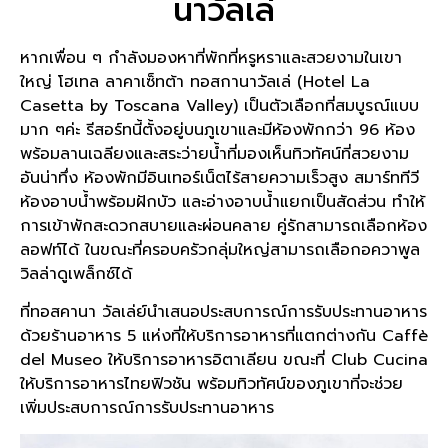
นาวัลเล่
หากเพื่อน ๆ กำลังมองหาที่พักที่หรูหราและสวยงามในเขา
ใหญ่ โฮเทล ลาคาเซ็ทต้า ทอสกานาวัลเล่ (Hotel La
Casetta by Toscana Valley) เป็นตัวเลือกที่สมบูรณ์แบบ
มาก ๆค่ะ รีสอร์ทนี้ตั้งอยู่บนภูเขาและมีห้องพักกว่า 96 ห้อง
พร้อมลานเฉลียงและสระว่ายน้ำที่มองเห็นทิวทัศน์ที่สวยงาม
อันน่าทึ่ง ห้องพักมีอินเทอร์เน็ตไร้สายความเร็วสูง สมาร์ททีวี
ห้องอาบน้ำพร้อมฝักบัว และอ่างอาบน้ำแยกเป็นสัดส่วน ทำให้
การเข้าพักสะดวกสบายและผ่อนคลาย คู่รักสามารถเลือกห้อง
ลอฟท์ได้ ในขณะที่ครอบครัวกลุ่มใหญ่สามารถเลือกอควาพูล
วิลล่าดูเพล็กซ์ได้
ที่ทอสคานา วัลเล่ย์นำเสนอประสบการณ์การรับประทานอาหาร
ด้วยร้านอาหาร 5 แห่งที่ให้บริการอาหารที่แตกต่างกัน Caffè
del Museo ให้บริการอาหารอิตาเลียน ขณะที่ Club Cucina
ให้บริการอาหารไทยฟิวชัน พร้อมทิวทัศน์ของภูเขาที่จะช่วย
เพิ่มประสบการณ์การรับประทานอาหาร