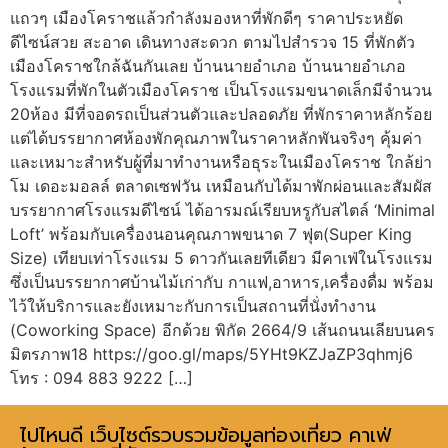
แถวๆ เมืองโคราชแล้วกำลังมองหาที่พักดีๆ ราคาประหยัด
ดีไซน์สวย สะอาด เดินทางสะดวก ตามไปสำรวจ 15 ที่พักตัว
เมืองโคราชใกล้ฉันกันเลย บ้านนายอำเภอ บ้านนายอำเภอ
โรงแรมที่พักในตัวเมืองโคราช เป็นโรงแรมขนาดเล็กมีจำนวน
20ห้อง มีที่จอดรถเป็นส่วนตัวและปลอดภัย ที่พักราคาหลักร้อย
แต่ได้บรรยากาศห้องพักคุณภาพในราคาหลักพันจริงๆ คุ้มค่า
และเหมาะสำหรับผู้ที่มาทำงานหรือธุระในเมืองโคราช ใกล้ย่า
โม เดอะมอลล์ ตลาดเซฟวัน เหมือนกับได้มาพักผ่อนและสัมผัส
บรรยากาศโรงแรมดีไซน์ ได้อารมณ์เรียบหรูกับสไตล์ ‘Minimal
Loft’ พร้อมกับเครื่องนอนคุณภาพขนาด 7 ฟุต(Super King
Size) เทียบเท่าโรงแรม 5 ดาวกันเลยทีเดียว มีคาเฟ่ในโรงแรม
ซึ่งเป็นบรรยากาศบ้านไม้เก่ากับ กาแฟ,อาหาร,เครื่องดื่ม พร้อม
ไว้ให้บริการและยังเหมาะกับการเป็นสถานที่นั่งทำงาน
(Coworking Space) อีกด้วย พิกัด 2664/9 เส้นถนนเลียบนคร
มิตรภาพ18 https://goo.gl/maps/5YHt9KZJaZP3qhmj6
โทร : 094 883 9222 […]
ไปไหนดี เว็บไซต์รวบรวมข้อมูลท่องเที่ยว คาเฟ่