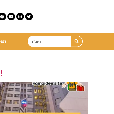
อเรา
!