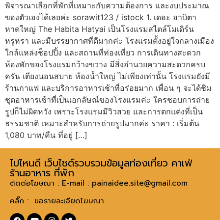
พิจารณาเลือกที่พักที่เหมาะกับความต้องการ และงบประมาณ
ของตัวเองได้เลยค่ะ sorawit123 / istock 1. เดอะ ฮาบิตา
หาดใหญ่ The Habita Hatyai เป็นโรงแรมสไตล์โมเดิร์น
หรูหรา และมีบรรยากาศที่ดีมากค่ะ โรงแรมตั้งอยู่ใจกลางเมือง
ใกล้แหล่งช็อปปิ้ง และสถานที่ท่องเที่ยว การเดินทางสะดวก
ห้องพักของโรงแรมกว้างขวาง มีสิ่งอำนวยความสะดวกครบ
ครัน เตียงนอนสบาย ห้องน้ำใหญ่ ไม่เพียงเท่านั้น โรงแรมยังมี
ร้านกาแฟ และบริการอาหารเช้าที่อร่อยมาก เพื่อน ๆ จะได้ชิม
ชุดอาหารเช้าที่เป็นเอกลัษณ์ของโรงแรมค่ะ ใครชอบการถ่าย
รูปก็ไม่ผิดหวัง เพราะโรงแรมมีวิวสวย และการตกแต่งที่เป็น
ธรรมชาติ เหมาะสำหรับการถ่ายรูปมากค่ะ ราคา : เริ่มต้น
1,080 บาท/คืน ที่อยู่ […]
ไปไหนดี เว็บไซต์รวบรวมข้อมูลท่องเที่ยว คาเฟ่
ร้านอาหาร ที่พัก
ติดต่อโฆษณา : E-mail :
painaidee.site@gmail.com
คลิ๊ก : ขอรายละเอียดโฆษณา