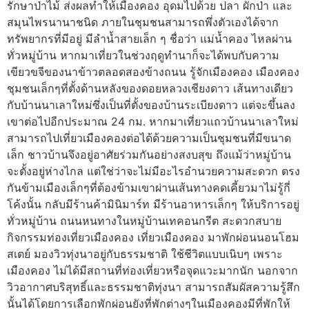
รักษาป่าไม้ ส่งผลทำให้เมืองคอง อุดมไปด้วย ปลา ผักป่า และ
สมุนไพรนานาชนิด ภายในชุมชนสามารถพึ่งตัวเองได้จาก
ทรัพยากรที่มีอยู่ มีลำน้ำสายเล็ก ๆ ชื่อว่า แม่น้ำคอง ไหลผ่าน
ทั่วหมู่บ้าน หากมาเที่ยวในช่วงฤดูทำนาก็จะได้พบกับความ
เขียวขจีของนาข้าวตลอดสองข้างถนน รู้จักเมืองคอง เมืองคอง
ชุมชนเล็กๆที่ตั้งด้านหลังของดอยหลวงเชียงดาว เส้นทางเดียว
กับบ้านนาเลาใหม่ซึ่งเป็นที่ตั้งของบ้านระเบียงดาว แต่จะขึ้นลง
เขาต่อไปอีกประมาณ 24 กม. หากมาเที่ยวแถวบ้านนาเลาใหม่
สามารถไปเที่ยวเมืองคองต่อได้ด้วยความเป็นชุมชนที่มีขนาด
เล็ก ชาวบ้านจึงอยู่อาศัยร่วมกันอย่างสงบสุข ถึงแม้ว่าหมู่บ้าน
จะตั้งอยู่ห่างไกล แต่ใช่ว่าจะไม่มีอะไรอำนวยความสะดวก ตรง
กันข้ามเมืองเล็กๆที่ต้องข้ามเขาผ่านเส้นทางคดเคี้ยวมาไม่รู้กี่
โค้งนั้น กลับมีร้านค้ามินิมาร์ท มีร้านอาหารเล็กๆ ให้บริการอยู่
ทั่วหมู่บ้าน ถนนหนทางในหมู่บ้านเทคอนกรีต สะดวกสบาย
กิจกรรมท่องเที่ยวเมืองคอง เที่ยวเมืองคอง มาพักผ่อนนอนโฮม
สเตย์ มองวิวทุ่งนาอยู่กับธรรมชาติ ใช้ชีวิตแบบเนิบๆ เพราะ
เมืองคอง ไม่ได้มีสถานที่ท่องเที่ยวหรือจุดแวะมากนัก นอกจาก
วิวอากาศบริสุทธิ์และธรรมชาติทุ่งนา สามารถสัมผัสความรู้สึก
นั้นได้โดยการเลือกพักผ่อนยังที่พักต่างๆในเมืองคองมีที่พักให้